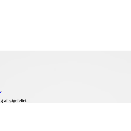
s
.
 af søgefeltet.