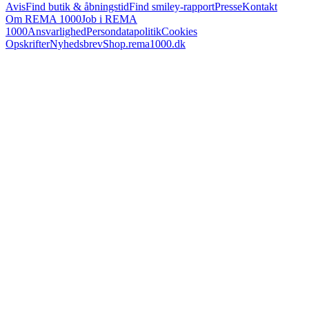
Avis
Find butik & åbningstid
Find smiley-rapport
Presse
Kontakt
Om REMA 1000
Job i REMA
1000
Ansvarlighed
Persondatapolitik
Cookies
Opskrifter
Nyhedsbrev
Shop.rema1000.dk